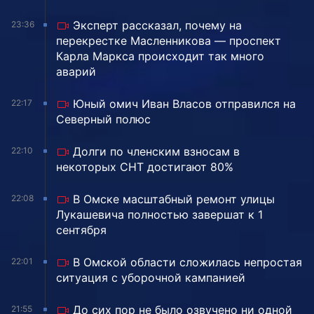
Эксперт рассказал, почему на
23:36
перекрестке Масленникова — проспект
Карла Маркса происходит так много
аварий
Юный омич Иван Власов отправился на
22:17
Северный полюс
Долги по членским взносам в
22:10
некоторых СНТ достигают 80%
В Омске масштабный ремонт улицы
22:08
Лукашевича полностью завершат к 1
сентября
В Омской области сложилась непростая
22:01
ситуация с уборочной кампанией
До сих пор не было озвучено ни одной
21:55