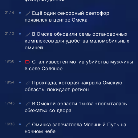
Ещё один сенсорный светофор
21:14
появился в центре Омска
В Омске обновили семь остановочных
21:10
комплексов для удобства маломобильных
омичей
Стал известен мотив убийства мужчины
19:50
в селе Соляное
Прохлада, которая накрыла Омскую
18:54
область, покидает регион
В Омской области тыква «попыталась
17:45
сбежать» со двора
Омичка запечатлела Млечный Путь на
16:38
ночном небе