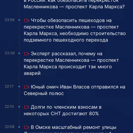
в России: как обезопасить перекресток
Масленникова — проспект Карла Маркса?
Чтобы обезопасить пешеходов на
23:59
перекрестке Масленникова — проспект
Карла Маркса, необходимо строительство
подземного пешеходного перехода
Эксперт рассказал, почему на
23:36
перекрестке Масленникова — проспект
Карла Маркса происходит так много
аварий
Юный омич Иван Власов отправился на
22:17
Северный полюс
Долги по членским взносам в
22:10
некоторых СНТ достигают 80%
В Омске масштабный ремонт улицы
22:08