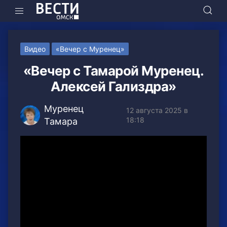
Видео
«Вечер с Муренец»
«Вечер с Тамарой Муренец.
Алексей Гализдра»
Муренец
12 августа 2025 в
18:18
Тамара