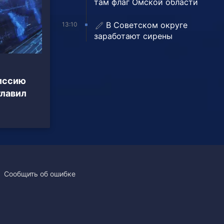
там флаг Омской области
В Советском округе
13:10
заработают сирены
иссию
главил
Сообщить об ошибке