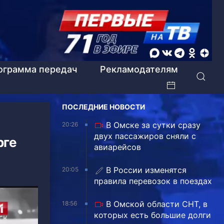
ограмма передач
Рекламодателям
ПОСЛЕДНИЕ НОВОСТИ
В Омске за сутки сразу
20:26
двух пассажиров сняли с
рге
авиарейсов
В России изменятся
20:05
правила перевозок в поездах
В Омской области СНТ, в
18:56
которых есть большие долги