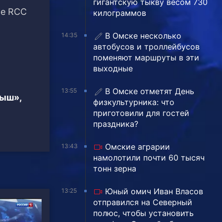
гигантскую тыкву весом 730
ре RCC
килограммов
В Омске несколько
14:35
автобусов и троллейбусов
поменяют маршруты в эти
выходные
В Омске отметят День
13:55
тыш»,
физкультурника: что
приготовили для гостей
праздника?
Омские аграрии
13:43
намолотили почти 60 тысяч
тонн зерна
Юный омич Иван Власов
13:25
отправился на Северный
полюс, чтобы установить