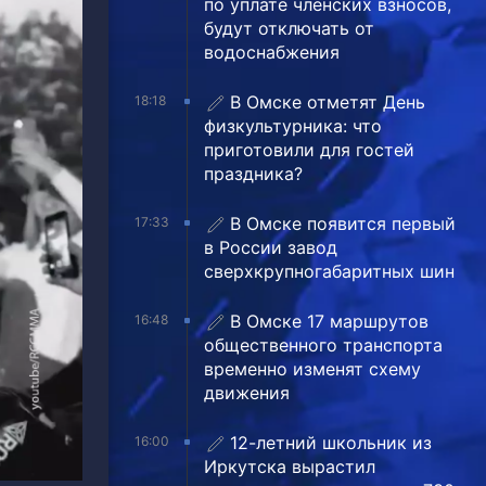
по уплате членских взносов,
будут отключать от
водоснабжения
В Омске отметят День
18:18
физкультурника: что
приготовили для гостей
праздника?
В Омске появится первый
17:33
в России завод
сверхкрупногабаритных шин
В Омске 17 маршрутов
16:48
общественного транспорта
временно изменят схему
движения
12-летний школьник из
16:00
Иркутска вырастил