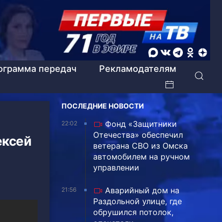
ограмма передач
Рекламодателям
ПОСЛЕДНИЕ НОВОСТИ
Фонд «Защитники
22:02
Отечества» обеспечил
ексей
ветерана СВО из Омска
автомобилем на ручном
управлении
Аварийный дом на
21:56
Раздольной улице, где
обрушился потолок,