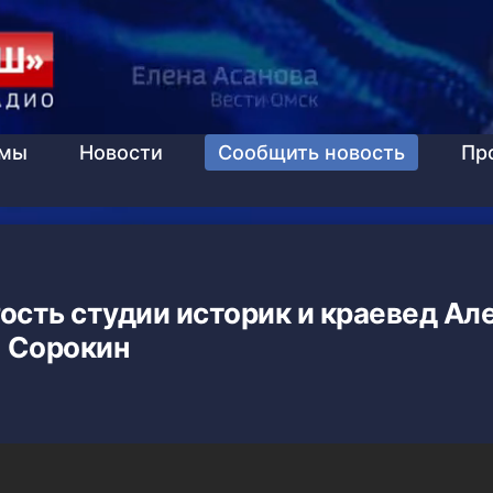
ммы
Новости
Сообщить новость
Пр
ость студии историк и краевед Ал
Сорокин