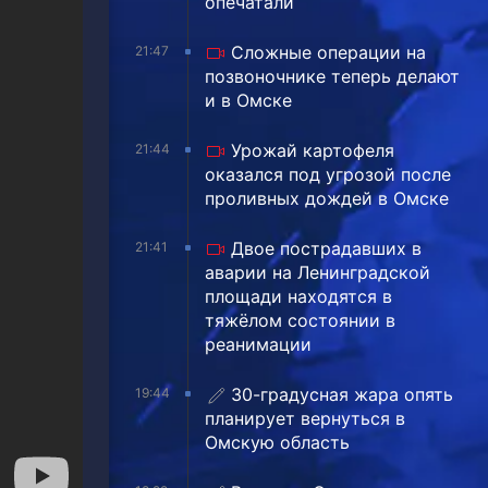
опечатали
Сложные операции на
21:47
позвоночнике теперь делают
и в Омске
Урожай картофеля
21:44
оказался под угрозой после
проливных дождей в Омске
Двое пострадавших в
21:41
аварии на Ленинградской
площади находятся в
тяжёлом состоянии в
реанимации
30-градусная жара опять
19:44
планирует вернуться в
Омскую область