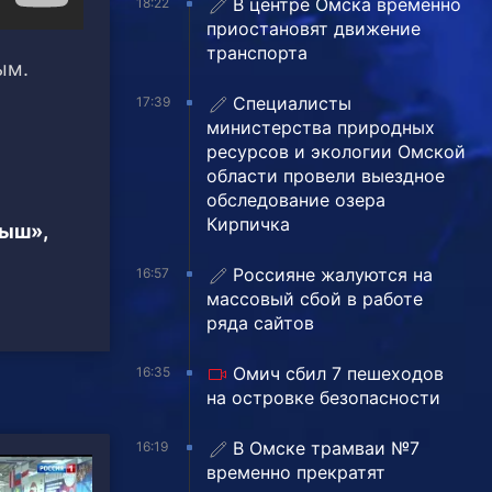
В центре Омска временно
18:22
приостановят движение
транспорта
ым.
Специалисты
17:39
министерства природных
ресурсов и экологии Омской
области провели выездное
обследование озера
Кирпичка
тыш»,
Россияне жалуются на
16:57
массовый сбой в работе
ряда сайтов
Омич сбил 7 пешеходов
16:35
на островке безопасности
В Омске трамваи №7
16:19
временно прекратят