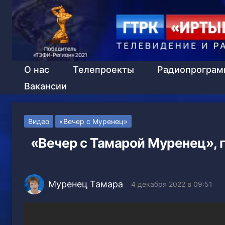
О нас
Телепроекты
Радиопрогра
Вакансии
Видео
«Вечер с Муренец»
«Вечер с Тамарой Муренец», г
Муренец Тамара
4 декабря 2022 в 09:51