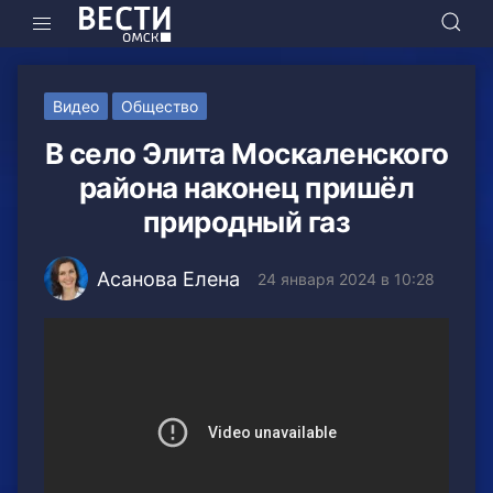
Видео
Общество
В село Элита Москаленского
района наконец пришёл
природный газ
Асанова Елена
24 января 2024 в 10:28