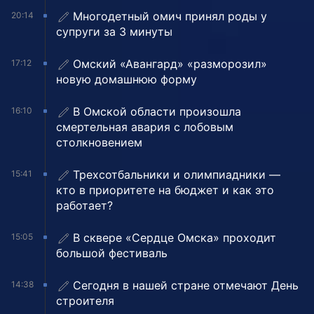
Многодетный омич принял роды у
20:14
супруги за 3 минуты
Омский «Авангард» «разморозил»
17:12
новую домашнюю форму
В Омской области произошла
16:10
смертельная авария с лобовым
столкновением
Трехсотбальники и олимпиадники —
15:41
кто в приоритете на бюджет и как это
работает?
В сквере «Сердце Омска» проходит
15:05
большой фестиваль
Сегодня в нашей стране отмечают День
14:38
строителя