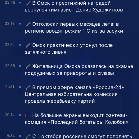
В Омск с престижной наградой
23:48
вернулся гимназист Денис Художитков
Отголоски первых месяцев лета: в
23:13
регионе вводят режим ЧС из-за засухи
Омск практически утонул после
22:54
затяжного ливня
Жительница Омска оказалась на скамье
22:35
подсудимых за привороты и сглазы
В прямом эфире канала «Россия-24»
21:31
Центральная избирательна комиссия
провела жеребьевку партий
На большие экраны выходит фэнтези-
20:14
комедия «Последний богатырь. Колобок»
С 1 октября россияне смогут пополнять
18:34