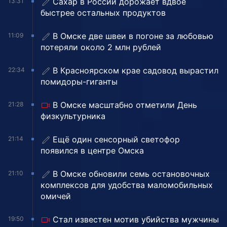
Сахар в России дорожает вдвое
13:31
быстрее остальных продуктов
В Омске две швеи в погоне за любовью
11:09
потеряли около 2 млн рублей
В Красноярском крае садовод вырастил
22:34
помидоры-гиганты
В Омске масштабно отметили День
21:28
физкультурника
Ещё один сенсорный светофор
21:14
появился в центре Омска
В Омске обновили семь остановочных
21:10
комплексов для удобства маломобильных
омичей
Стал известен мотив убийства мужчины
19:50