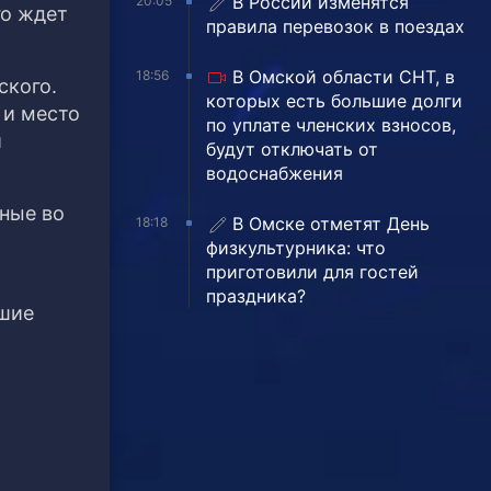
В России изменятся
20:05
го ждет
правила перевозок в поездах
В Омской области СНТ, в
18:56
ского.
которых есть большие долги
 и место
по уплате членских взносов,
и
будут отключать от
водоснабжения
нные во
В Омске отметят День
18:18
физкультурника: что
приготовили для гостей
праздника?
йшие