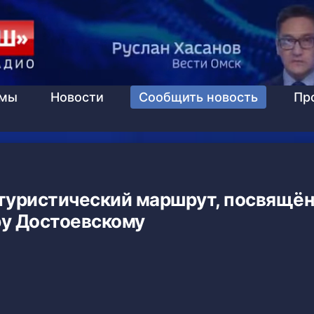
ммы
Новости
Сообщить новость
Пр
 туристический маршрут, посвящё
у Достоевскому