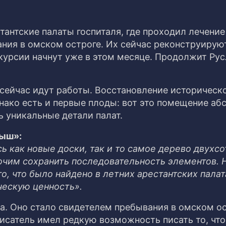
антские палаты госпиталя, где проходил лечение
ния в омском остроге. Их сейчас реконструируют
скурсии начнут уже в этом месяце. Продолжит Ру
 сейчас идут работы. Восстановление историческ
нако есть и первые плоды: вот это помещение аб
ь уникальные детали палат.
тыш»:
ь как новые доски, так и то самое дерево двухс
очим сохранить последовательность элементов. Н
то, что было найдено в летних арестантских палат
ческую ценность».
ка. Оно стало свидетелем пребывания в омском о
исатель имел редкую возможность писать то, что