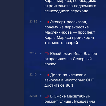
Карла Маркса, необходимо
строительство подземного
пешеходного перехода
Эксперт рассказал,
23:36
почему на перекрестке
Масленникова — проспект
Карла Маркса происходит
так много аварий
Юный омич Иван Власов
22:17
отправился на Северный
полюс
Долги по членским
22:10
взносам в некоторых СНТ
достигают 80%
В Омске масштабный
22:08
ремонт улицы Лукашевича