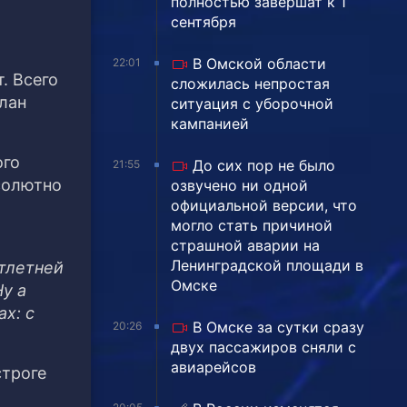
полностью завершат к 1
сентября
В Омской области
22:01
. Всего
сложилась непростая
слан
ситуация с уборочной
кампанией
ого
До сих пор не было
21:55
солютно
озвучено ни одной
официальной версии, что
могло стать причиной
страшной аварии на
Ленинградской площади в
отлетней
Омске
у а
ах: с
В Омске за сутки сразу
20:26
двух пассажиров сняли с
авиарейсов
строге