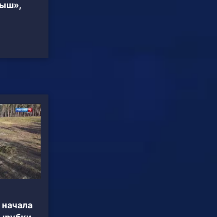
тыш»,
 начала