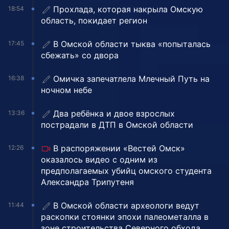
Прохлада, которая накрыла Омскую
18:54
область, покидает регион
В Омской области тыква «попыталась
17:45
сбежать» со двора
Омичка запечатлела Млечный Путь на
16:38
ночном небе
Два ребёнка и двое взрослых
13:36
пострадали в ДТП в Омской области
В распоряжении «Вестей Омск»
12:26
оказалось видео с одним из
предполагаемых убийц омского студента
Александра Трипутеня
В Омской области археологи ведут
11:44
раскопки стоянки эпохи палеометалла в
зоне строительства Северного обхода