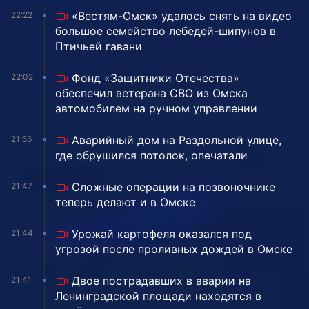
«Вестям-Омск» удалось снять на видео
22:22
большое семейство лебедей-шипунов в
Птичьей гавани
Фонд «Защитники Отечества»
22:02
обеспечил ветерана СВО из Омска
автомобилем на ручном управлении
Аварийный дом на Раздольной улице,
21:56
где обрушился потолок, опечатали
Сложные операции на позвоночнике
21:47
теперь делают и в Омске
Урожай картофеля оказался под
21:44
угрозой после проливных дождей в Омске
Двое пострадавших в аварии на
21:41
Ленинградской площади находятся в