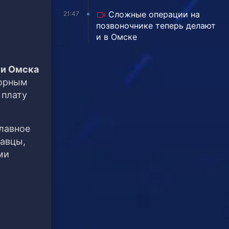
Сложные операции на
21:47
позвоночнике теперь делают
и в Омске
ии Омска
ворным
 плату
лавное
давцы,
ми