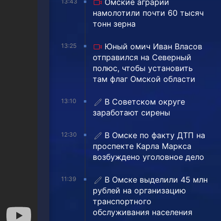
Омские аграрии
13:43
намолотили почти 60 тысяч
тонн зерна
Юный омич Иван Власов
13:25
отправился на Северный
полюс, чтобы установить
там флаг Омской области
В Советском округе
13:10
заработают сирены
В Омске по факту ДТП на
12:30
проспекте Карла Маркса
возбуждено уголовное дело
В Омске выделили 45 млн
11:39
рублей на организацию
транспортного
обслуживания населения