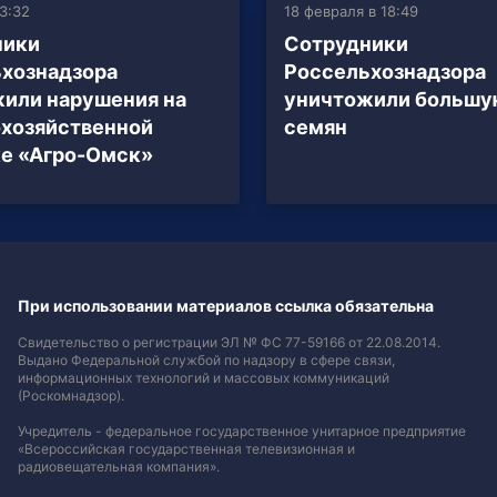
3:32
18 февраля в 18:49
ники
Сотрудники
хознадзора
Россельхознадзора
или нарушения на
уничтожили большу
хозяйственной
семян
е «Агро-Омск»
При использовании материалов ссылка обязательна
Свидетельство о регистрации ЭЛ № ФС 77-59166 от 22.08.2014.
Выдано Федеральной службой по надзору в сфере связи,
информационных технологий и массовых коммуникаций
(Роскомнадзор).
Учредитель - федеральное государственное унитарное предприятие
«Всероссийская государственная телевизионная и
радиовещательная компания».