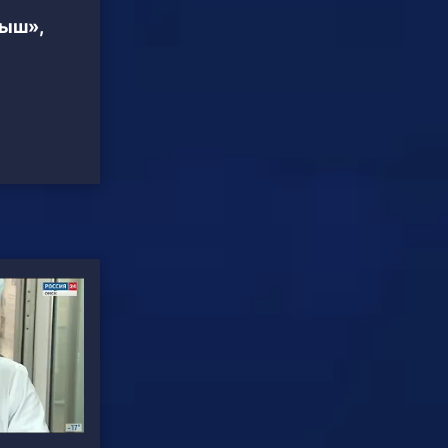
тыш»,