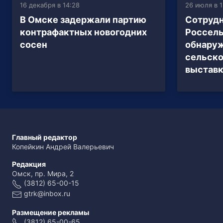
16 декабря в 14:28
26 июля в 1
В Омске задержали партию
Сотруд
контрафактных новогодних
Россель
сосен
обнаруж
сельско
выставк
Главный редактор
Копейкин Андрей Валерьевич
Редакция
Омск, пр. Мира, 2
(3812) 65-00-15
gtrk@inbox.ru
Размещение рекламы
(3812) 65-00-65