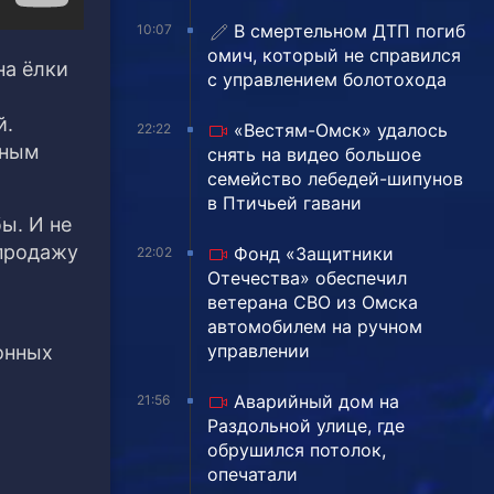
В смертельном ДТП погиб
10:07
омич, который не справился
на ёлки
с управлением болотохода
й.
«Вестям-Омск» удалось
22:22
нным
снять на видео большое
семейство лебедей-шипунов
в Птичьей гавани
ы. И не
 продажу
Фонд «Защитники
22:02
Отечества» обеспечил
ветерана СВО из Омска
автомобилем на ручном
управлении
онных
Аварийный дом на
21:56
Раздольной улице, где
обрушился потолок,
опечатали