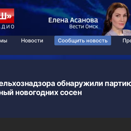
ммы
Новости
Сообщить новость
Пр
сельхознадзора обнаружили парти
ный новогодних сосен