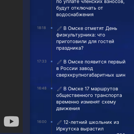
по уплате членских взносов,
будут отключать от
водоснабжения
В Омске отметят День
18:18
физкультурника: что
приготовили для гостей
праздника?
В Омске появится первый
17:33
в России завод
сверхкрупногабаритных шин
В Омске 17 маршрутов
16:48
общественного транспорта
временно изменят схему
движения
12-летний школьник из
16:00
Иркутска вырастил