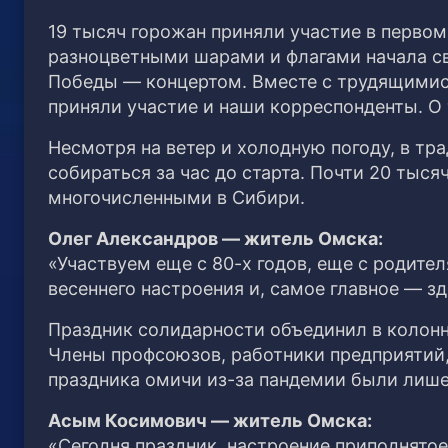
19 тысяч горожан приняли участие в перво
разноцветными шарами и флагами начала св
Победы — концертом. Вместе с трудящимис
приняли участие и наши корреспонденты. О 
Несмотря на ветер и холодную погоду, в т
собираться за час до старта. Почти 20 тыс
многочисленными в Сибири.
Олег Александров — житель Омска:
«Участвуем еще с 80-х годов, еще с родите
весеннего настроения и, самое главное — з
Праздник солидарности объединил в колонн
Члены профсоюзов, работники предприятий,
праздника омичи из-за пандемии были лише
Асым Косимович — житель Омска:
«Сегодня праздник, настроение приподнятое,