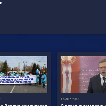
а.
2
1 мая в 23:10
 в России отмечается
С праздником весны 