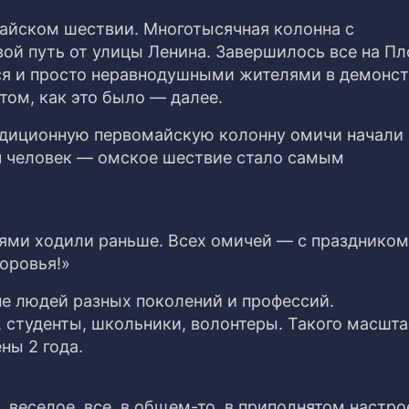
майском шествии. Многотысячная колонна с
ой путь от улицы Ленина. Завершилось все на П
я и просто неравнодушными жителями в демонс
том, как это было — далее.
радиционную первомайскую колонну омичи начали
яч человек — омское шествие стало самым
лями ходили раньше. Всех омичей — с праздником
доровья!»
е людей разных поколений и профессий.
 студенты, школьники, волонтеры. Такого масшта
ны 2 года.
 веселое, все, в общем-то, в приподнятом настро