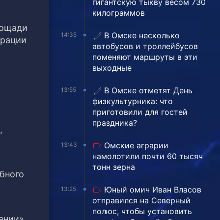
гигантскую тыкву весом 730
килограммов
лощади
В Омске несколько
14:35
трации
автобусов и троллейбусов
поменяют маршруты в эти
выходные
В Омске отметят День
13:55
физкультурника: что
приготовили для гостей
праздника?
,
Омские аграрии
13:43
намолотили почти 60 тысяч
тонн зерна
бного
Юный омич Иван Власов
13:25
отправился на Северный
полюс, чтобы установить
ении».