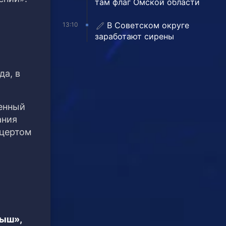
там флаг Омской области
В Советском округе
13:10
заработают сирены
да, в
енный
ания
нцертом
тыш»,