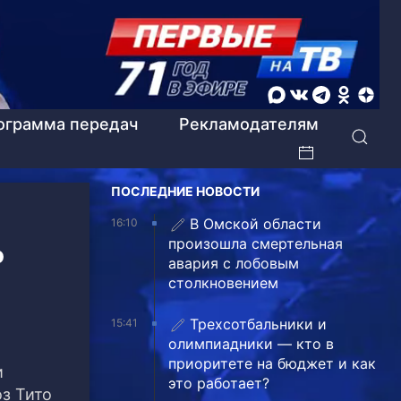
ограмма передач
Рекламодателям
ПОСЛЕДНИЕ НОВОСТИ
В Омской области
16:10
произошла смертельная
о
авария с лобовым
столкновением
Трехсотбальники и
15:41
олимпиадники — кто в
приоритете на бюджет и как
и
это работает?
оз Тито