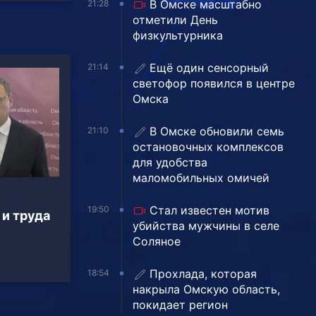
В Омске масштабно
21:28
отметили День
физкультурника
Ещё один сенсорный
21:14
светофор появился в центре
Омска
В Омске обновили семь
21:10
остановочных комплексов
для удобства
маломобильных омичей
Стал известен мотив
19:50
и труда
убийства мужчины в селе
Соляное
Прохлада, которая
18:54
накрыла Омскую область,
покидает регион