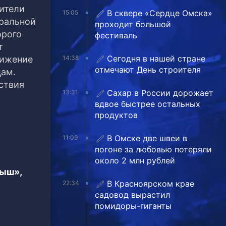
ители
В сквере «Сердце Омска»
15:05
тральной
проходит большой
орого
фестиваль
т
Сегодня в нашей стране
вижение
14:38
отмечают День строителя
цам.
ствия
Сахар в России дорожает
13:31
вдвое быстрее остальных
продуктов
В Омске две швеи в
11:09
погоне за любовью потеряли
около 2 млн рублей
тыш»,
В Красноярском крае
22:34
садовод вырастил
помидоры-гиганты