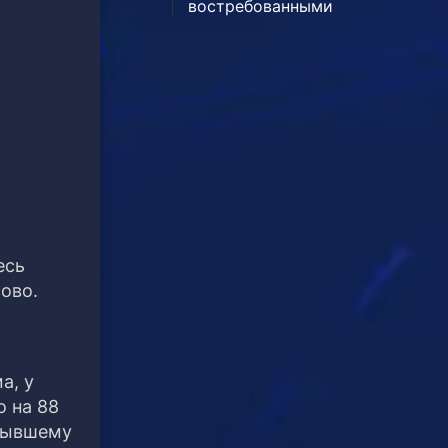
востребованными
есь
ово.
а, у
о на 88
 бывшему