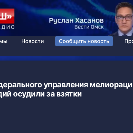
ммы
Новости
Сообщить новость
Пр
дерального управления мелиораци
ий осудили за взятки