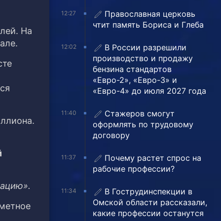
Православная церковь
12:27
чтит память Бориса и Глеба
лей. На
але.
В России разрешили
12:02
производство и продажу
сте
бензина стандартов
«Евро-2», «Евро-3» и
ься
«Евро-4» до июля 2027 года
Стажеров смогут
11:40
иллиона.
оформлять по трудовому
договору
й
Почему растет спрос на
11:37
рабочие профессии?
мацию».
В Гострудинспекции в
11:34
Омской области рассказали,
иметное
какие профессии останутся