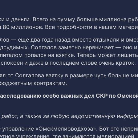
и и деньги. Всего на сумму больше миллиона руб
а 80 миллионов. Все подробности в нашем матери
лов — еще два года назад вместе отдыхали и вме
одсудимых. Солгалов заметно нервничает — оно и
питалом попался на взятке. Теперь может лишит
 спокоен и даже в последнем слове очень краток.
ял от Солгалова взятку в размере чуть больше м
 бюджетным контрактам.
 расследованию особо важных дел СКР по Омско
ту работ, а также за любую ведомственную инфор
е управление «Омскмелиоводхоза». Вот это непр
етное учреждение, где занимаются мелиорацией