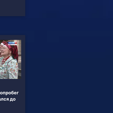
опробег
ался до