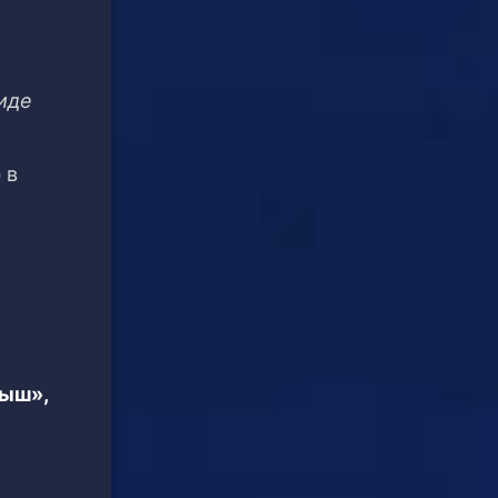
иде
 в
тыш»,