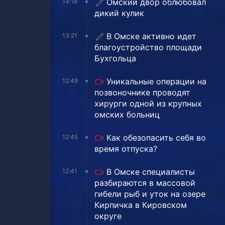
Омский двор облюбовал
14:18
дикий кулик
В Омске активно идет
13:21
благоустройство площади
Бухгольца
Уникальные операции на
12:49
позвоночнике проводят
хирурги одной из крупных
омских больниц
Как обезопасить себя во
12:45
время отпуска?
В Омске специалисты
12:41
разбираются в массовой
гибели рыб и уток на озере
Кирпичка в Кировском
округе