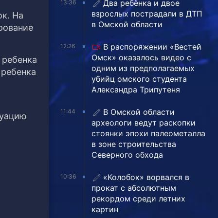
Два ребёнка и двое
13:36
взрослых пострадали в ДТП
к. На
в Омской области
рование
В распоряжении «Вестей
12:26
Омск» оказалось видео с
 ребенка
одним из предполагаемых
 ребенка
убийц омского студента
Александра Трипутеня
В Омской области
11:44
туацию
археологи ведут раскопки
стоянки эпохи палеометалла
в зоне строительства
Северного обхода
«Колобок» ворвался в
10:36
прокат с абсолютным
рекордом среди летних
картин