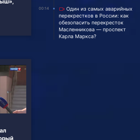
тыш»,
Один из самых аварийных
00:14
перекрестков в России: как
обезопасить перекресток
Масленникова — проспект
Карла Маркса?
ал
торый