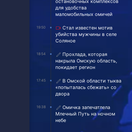
остановочных комплексов
для удобства
маломобильных омичей
Стал известен мотив
19:50
убийства мужчины в селе
Соляное
Прохлада, которая
18:54
накрыла Омскую область,
покидает регион
В Омской области тыква
17:45
«попыталась сбежать» со
двора
Омичка запечатлела
16:38
Млечный Путь на ночном
небе