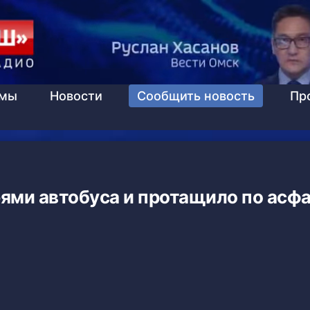
ммы
Новости
Сообщить новость
Пр
ями автобуса и протащило по асф