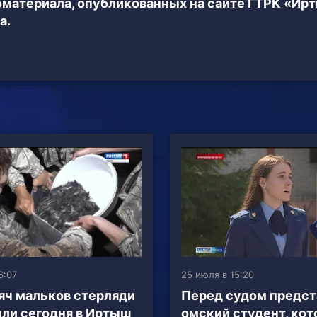
еоматериала, опубликованных на сайте ГТРК «Ир
а.
6:07
25 июля в 15:20
яч мальков стерляди
Перед судом предст
ли сегодня в Иртыш
омский студент, ко