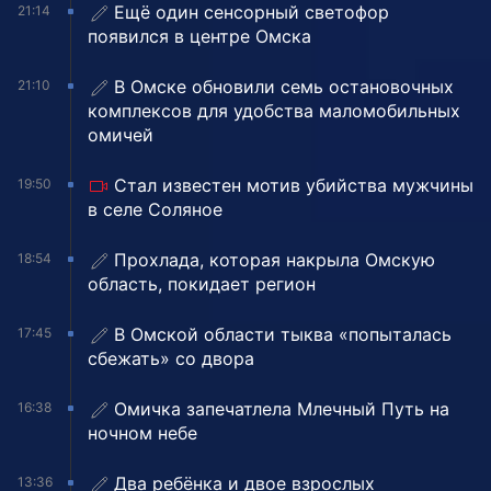
Ещё один сенсорный светофор
21:14
появился в центре Омска
В Омске обновили семь остановочных
21:10
комплексов для удобства маломобильных
омичей
Стал известен мотив убийства мужчины
19:50
в селе Соляное
Прохлада, которая накрыла Омскую
18:54
область, покидает регион
В Омской области тыква «попыталась
17:45
сбежать» со двора
Омичка запечатлела Млечный Путь на
16:38
ночном небе
Два ребёнка и двое взрослых
13:36