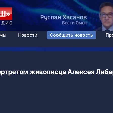
ммы
Новости
Сообщить новость
Пр
портретом живописца Алексея Либе