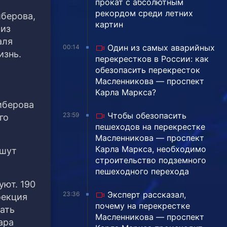
прокат с абсолютным
рекордом среди летних
иберова,
картин
 из
аля
Один из самых аварийных
00:14
изнь.
перекрестков в России: как
обезопасить перекресток
Масленникова — проспект
Карла Маркса?
иберова
Чтобы обезопасить
23:59
го
пешеходов на перекрестке
Масленникова — проспект
Карла Маркса, необходимо
ишут
строительство подземного
пешеходного перехода
уют. 190
Эксперт рассказал,
23:36
оекция
почему на перекрестке
дать
Масленникова — проспект
ара