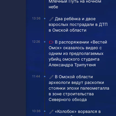
Млечный Путь на ночном
небе
Два ребёнка и двое
13:36
взрослых пострадали в ДТП
в Омской области
В распоряжении «Вестей
12:26
Омск» оказалось видео с
одним из предполагаемых
убийц омского студента
Александра Трипутеня
В Омской области
11:44
археологи ведут раскопки
стоянки эпохи палеометалла
в зоне строительства
Северного обхода
«Колобок» ворвался в
10:36