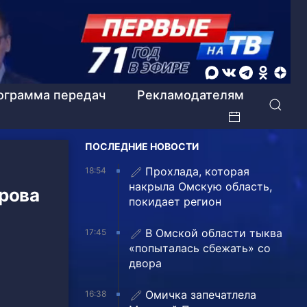
ограмма передач
Рекламодателям
ПОСЛЕДНИЕ НОВОСТИ
Прохлада, которая
18:54
накрыла Омскую область,
рова
покидает регион
В Омской области тыква
17:45
«попыталась сбежать» со
двора
Омичка запечатлела
16:38