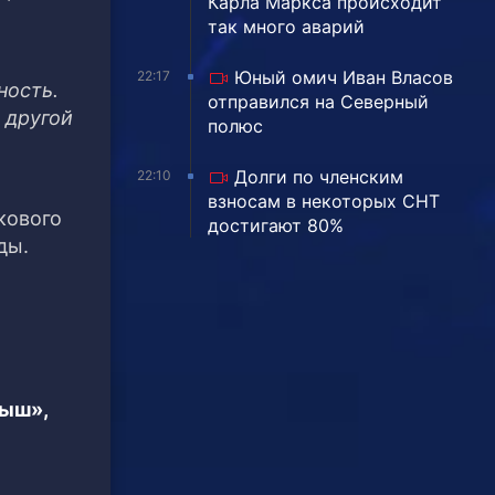
Карла Маркса происходит
так много аварий
Юный омич Иван Власов
22:17
ность.
отправился на Северный
 другой
полюс
Долги по членским
22:10
взносам в некоторых СНТ
кового
достигают 80%
ды.
тыш»,