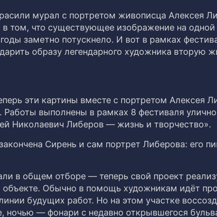
расили мурал с портретом живописца Алексея Л
о в том, что существующее изображение на одной
годы заметно потускнело. И вот в рамках фестив
дарить образу легендарного художника вторую ж
Теперь эти картины вместе с портретом Алексея Л
. Работы выполнены в рамках 8 фестиваля улично
сей Николаевич Либеров — жизнь и творчество».
 закончена Сирень и сам портрет Либерова: его п
али в общем отборе — теперь свой проект реализ
м объекте. Обычно в помощь художникам идёт пр
линии будущих работ. Но на этом участке воссоз
е, ночью — фонари с недавно открывшегося бульв