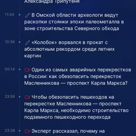
Александра Трипутеня
В Омской области археологи ведут
11:44
раскопки стоянки эпохи палеометалла в
зоне строительства Северного обхода
«Колобок» ворвался в прокат с
10:36
абсолютным рекордом среди летних
картин
Один из самых аварийных перекрестков
00:14
в России: как обезопасить перекресток
Масленникова — проспект Карла Маркса?
Чтобы обезопасить пешеходов на
23:59
перекрестке Масленникова — проспект
Карла Маркса, необходимо строительство
подземного пешеходного перехода
Эксперт рассказал, почему на
23:36