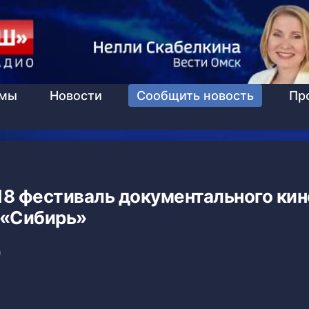
ммы
Новости
Сообщить новость
Пр
18 фестиваль документального кин
«Сибирь»
9