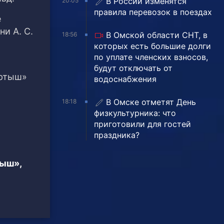
В России изменятся
20:05
правила перевозок в поездах
е
и А. С.
В Омской области СНТ, в
18:56
которых есть большие долги
по уплате членских взносов,
будут отключать от
Иртыш»
водоснабжения
В Омске отметят День
18:18
физкультурника: что
приготовили для гостей
праздника?
тыш»,