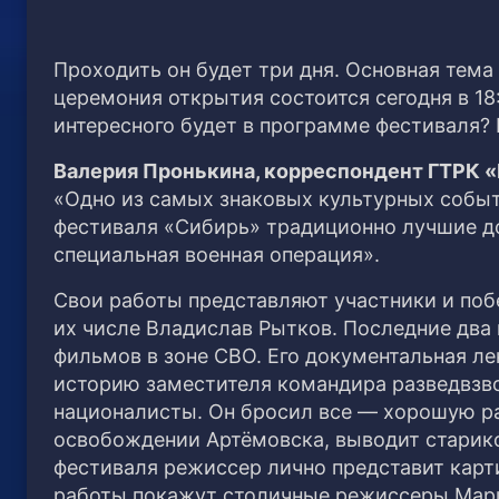
Проходить он будет три дня. Основная тема
церемония открытия состоится сегодня в 18
интересного будет в программе фестиваля?
Валерия Пронькина, корреспондент ГТРК 
«Одно из самых знаковых культурных событ
фестиваля «Сибирь» традиционно лучшие д
специальная военная операция».
Свои работы представляют участники и по
их числе Владислав Рытков. Последние два
фильмов в зоне СВО. Его документальная ле
историю заместителя командира разведвзво
националисты. Он бросил все — хорошую раб
освобождении Артёмовска, выводит старико
фестиваля режиссер лично представит карти
работы покажут столичные режиссеры Мари