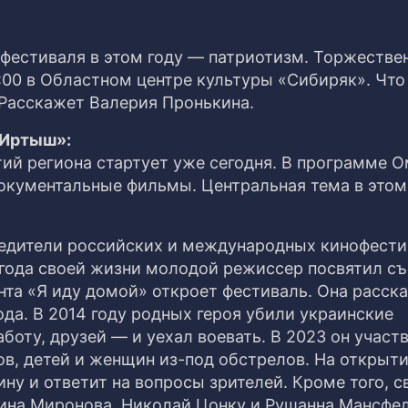
 фестиваля в этом году — патриотизм. Торжестве
:00 в Областном центре культуры «Сибиряк». Что
 Расскажет Валерия Пронькина.
«Иртыш»:
ий региона стартует уже сегодня. В программе О
окументальные фильмы. Центральная тема в этом
бедители российских и международных кинофести
 года своей жизни молодой режиссер посвятил с
нта «Я иду домой» откроет фестиваль. Она расск
да. В 2014 году родных героя убили украинские
оту, друзей — и уехал воевать. В 2023 он участв
в, детей и женщин из-под обстрелов. На открыт
ну и ответит на вопросы зрителей. Кроме того, с
на Миронова, Николай Цонку и Рушанна Мансфел