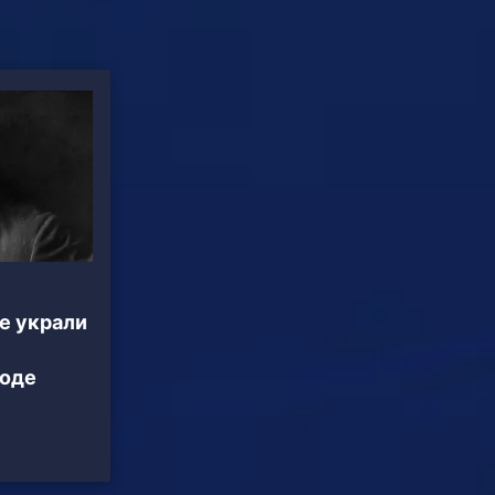
е украли
роде