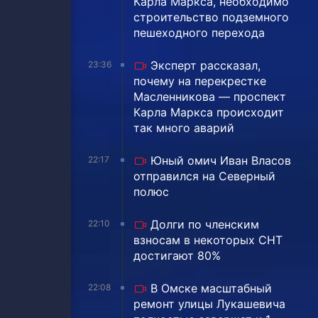
Карла Маркса, необходимо
строительство подземного
пешеходного перехода
Эксперт рассказал,
23:36
почему на перекрестке
Масленникова — проспект
Карла Маркса происходит
так много аварий
Юный омич Иван Власов
22:17
отправился на Северный
полюс
Долги по членским
22:10
взносам в некоторых СНТ
достигают 80%
В Омске масштабный
22:08
ремонт улицы Лукашевича