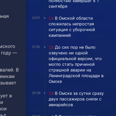
полностью завершат к 1
сентября
нная
В Омской области
22:01
сложилась непростая
ситуация с уборочной
кампанией
мского
До сих пор не было
21:55
 году —
озвучено ни одной
официальной версии, что
могло стать причиной
валей. В
страшной аварии на
Ленинградской площади в
ъемкам
Омске
азывает
В Омске за сутки сразу
20:26
ует в
двух пассажиров сняли с
ии
авиарейсов
вои
ьд.