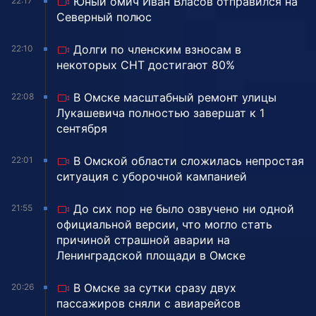
Юный омич Иван Власов отправился на
22:17
Северный полюс
Долги по членским взносам в
22:10
некоторых СНТ достигают 80%
В Омске масштабный ремонт улицы
22:08
Лукашевича полностью завершат к 1
сентября
В Омской области сложилась непростая
22:01
ситуация с уборочной кампанией
До сих пор не было озвучено ни одной
21:55
официальной версии, что могло стать
причиной страшной аварии на
Ленинградской площади в Омске
В Омске за сутки сразу двух
20:26
пассажиров сняли с авиарейсов