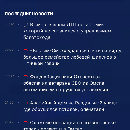
ПОСЛЕДНИЕ НОВОСТИ
В смертельном ДТП погиб омич,
10:07
который не справился с управлением
болотохода
«Вестям-Омск» удалось снять на видео
22:22
большое семейство лебедей-шипунов в
Птичьей гавани
Фонд «Защитники Отечества»
22:02
обеспечил ветерана СВО из Омска
автомобилем на ручном управлении
Аварийный дом на Раздольной улице,
21:56
где обрушился потолок, опечатали
Сложные операции на позвоночнике
21:47
теперь делают и в Омске