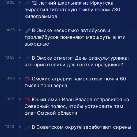
12-летний школьник из Иркутска
16:00
вырастил гигантскую тыкву весом 730
килограммов
В Омске несколько автобусов и
14:35
троллейбусов поменяют маршруты в эти
выходные
В Омске отметят День физкультурника:
13:55
что приготовили для гостей праздника?
Омские аграрии намолотили почти 60
13:43
тысяч тонн зерна
Юный омич Иван Власов отправился на
13:25
Северный полюс, чтобы установить там
флаг Омской области
В Советском округе заработают сирены
13:10