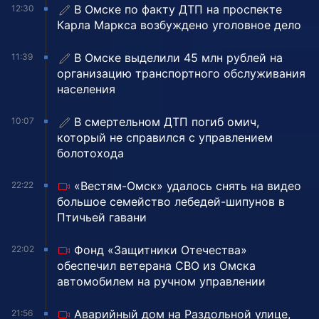
В Омске по факту ДТП на проспекте
12:30
Карла Маркса возбуждено уголовное дело
В Омске выделили 45 млн рублей на
11:39
организацию транспортного обслуживания
населения
В смертельном ДТП погиб омич,
10:07
который не справился с управлением
болотохода
«Вестям-Омск» удалось снять на видео
22:22
большое семейство лебедей-шипунов в
Птичьей гавани
Фонд «Защитники Отечества»
22:02
обеспечил ветерана СВО из Омска
автомобилем на ручном управлении
Аварийный дом на Раздольной улице,
21:56