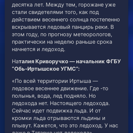
десятка лет. Между тем, горожане уже
стали свидетелями того, как под
действием весеннего солнца постепенно
вскрывается ледовый панцирь реки. В
этом году, по прогнозу метеорологов,
практически на неделю раньше срока
начнется и ледоход.
На
талия Криворучко — начальник ФГБУ
“Обь-Иртышское УГМС”:
«По всей территории Иртыша —
ледовое весеннее движение. Где -то
полынья, вода, лед подняло. Но
ледохода нет. Настоящего ледохода.
Сейчас идет подвижка льда. И от
кромки льда отрываются льдины и
плывут. Кажется, что это ледоход. У нас
даже в Татарке нет ледохода».