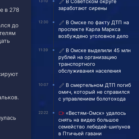
В Советском округе
13:10
заработают сирены
е в 278
В Омске по факту ДТП на
12:30
ался до
проспекте Карла Маркса
ителям
возбуждено уголовное дело
дать
В Омске выделили 45 млн
11:39
рублей на организацию
транспортного
обслуживания населения
рсируют
В смертельном ДТП погиб
10:07
омич, который не справился
альков.
с управлением болотохода
«Вестям-Омск» удалось
22:22
нулась
снять на видео большое
семейство лебедей-шипунов
в Птичьей гавани