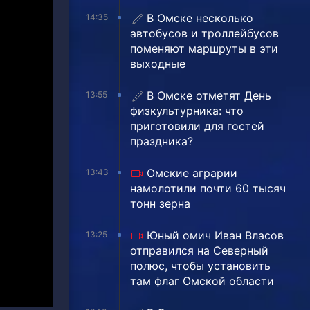
В Омске несколько
14:35
автобусов и троллейбусов
поменяют маршруты в эти
выходные
В Омске отметят День
13:55
физкультурника: что
приготовили для гостей
праздника?
Омские аграрии
13:43
намолотили почти 60 тысяч
тонн зерна
Юный омич Иван Власов
13:25
отправился на Северный
полюс, чтобы установить
там флаг Омской области