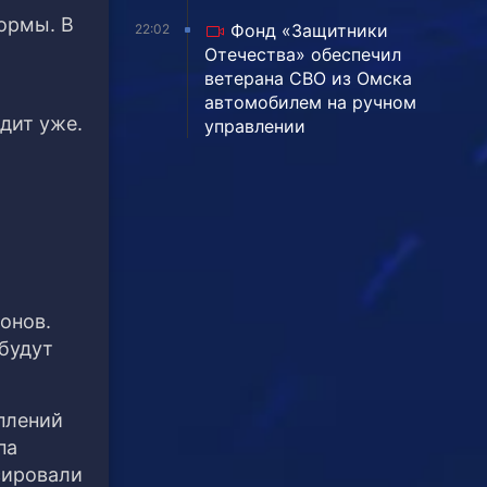
ормы. В
Фонд «Защитники
22:02
Отечества» обеспечил
ветерана СВО из Омска
автомобилем на ручном
дит уже.
управлении
онов.
будут
плений
па
сировали