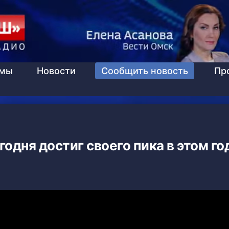
ммы
Новости
Сообщить новость
Пр
одня достиг своего пика в этом го