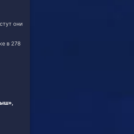
стут они
ке в 278
тыш»,