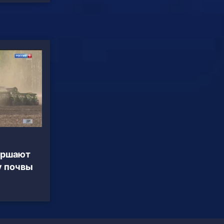
ершают
у почвы