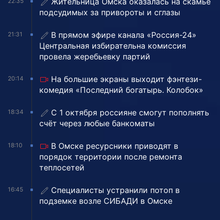
Жительница Омска оказалась на скамье
22:35
подсудимых за привороты и сглазы
В прямом эфире канала «Россия-24»
21:31
Центральная избирательна комиссия
провела жеребьевку партий
На большие экраны выходит фэнтези-
20:14
комедия «Последний богатырь. Колобок»
С 1 октября россияне смогут пополнять
18:34
счёт через любые банкоматы
В Омске ресурсники приводят в
18:10
порядок территории после ремонта
теплосетей
Специалисты устранили потоп в
16:45
подземке возле СИБАДИ в Омске