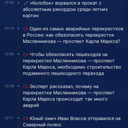
«Колобок» ворвался в прокат с
10:36
абсолютным рекордом среди летних
картин
Один из самых аварийных перекрестков
00:14
в России: как обезопасить перекресток
Масленникова — проспект Карла Маркса?
Чтобы обезопасить пешеходов на
23:59
перекрестке Масленникова — проспект
Карла Маркса, необходимо строительство
подземного пешеходного перехода
Эксперт рассказал, почему на
23:36
перекрестке Масленникова — проспект
Карла Маркса происходит так много
аварий
Юный омич Иван Власов отправился на
22:17
Северный полюс