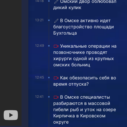
Омский двор облюбовал
14:18
дикий кулик
В Омске активно идет
13:21
благоустройство площади
Бухгольца
Уникальные операции на
12:49
позвоночнике проводят
хирурги одной из крупных
омских больниц
Как обезопасить себя во
12:45
время отпуска?
В Омске специалисты
12:41
разбираются в массовой
гибели рыб и уток на озере
Кирпичка в Кировском
округе