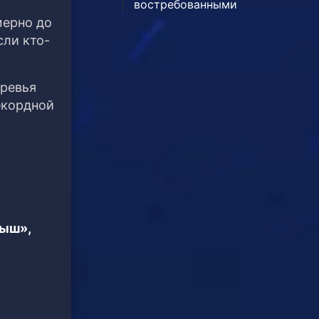
востребованными
мерно до
сли кто-
еревья
екордной
тыш»,