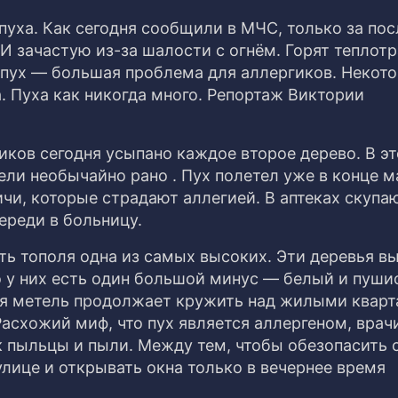
пуха. Как сегодня сообщили в МЧС, только за по
И зачастую из-за шалости с огнём. Горят теплотр
 пух — большая проблема для аллергиков. Некот
. Пуха как никогда много. Репортаж Виктории
ков сегодня усыпано каждое второе дерево. В эт
ели необычайно рано . Пух полетел уже в конце м
чи, которые страдают аллегией. В аптеках скупа
ереди в больницу.
ть тополя одна из самых высоких. Эти деревья в
о у них есть один большой минус — белый и пуши
ная метель продолжает кружить над жилыми кварт
Расхожий миф, что пух является аллергеном, врач
к пыльцы и пыли. Между тем, чтобы обезопасить 
лице и открывать окна только в вечернее время