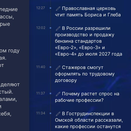
Православная церковь
12:27
следние
чтит память Бориса и Глеба
ассы,
орые
В России разрешили
12:02
производство и продажу
бензина стандартов
«Евро-2», «Евро-3» и
ом году
«Евро-4» до июля 2027 года
ая.
ют
Стажеров смогут
11:40
оформлять по трудовому
договору
ыделяют
стый.
Почему растет спрос на
11:37
алами,
рабочие профессии?
и
В Гострудинспекции в
себя,
11:34
Омской области рассказали,
какие профессии останутся