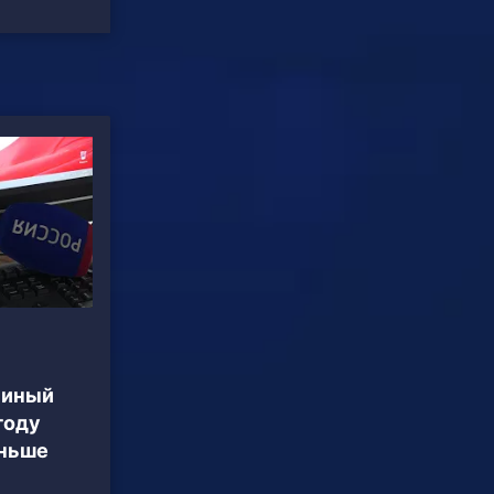
линый
году
аньше