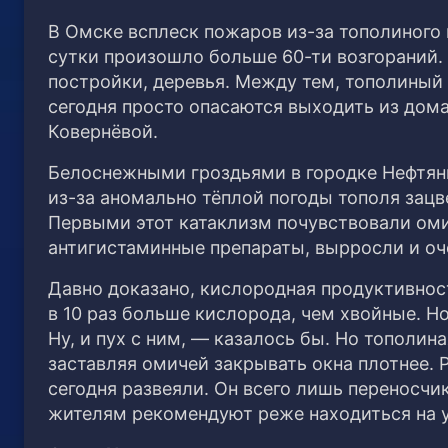
В Омске всплеск пожаров из-за тополиного 
сутки произошло больше 60-ти возгораний. 
постройки, деревья. Между тем, тополиный
сегодня просто опасаются выходить из дома
Ковернёвой.
Белоснежными гроздьями в городке Нефтяни
из-за аномально тёплой погоды тополя зацв
Первыми этот катаклизм почувствовали оми
антигистаминные препараты, вырросли и оч
Давно доказано, кислородная продуктивнос
в 10 раз больше кислорода, чем хвойные. Н
Ну, и пух с ним, — казалось бы. Но тополи
заставляя омичей закрывать окна плотнее. 
сегодня развеяли. Он всего лишь переносчи
жителям рекомендуют реже находиться на у