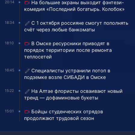
На большие экраны выходит фэнтези-
20:14
комедия «Последний богатырь. Колобок»
С 1 октября россияне смогут пополнять
18:34
счёт через любые банкоматы
В Омске ресурсники приводят в
18:10
порядок территории после ремонта
теплосетей
Специалисты устранили потоп в
16:45
подземке возле СИБАДИ в Омске
На Алтае флористы осваивают новый
15:22
тренд — дофаминовые букеты
Бойцы студенческих отрядов
15:01
продолжают трудовой сезон