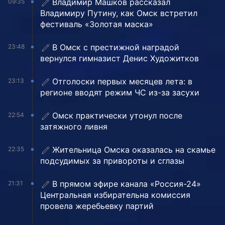
Владимир Машков рассказал
09:35
Владимиру Путину, как Омск встретил
фестиваль «Золотая маска»
В Омск с престижной наградой
23:48
вернулся гимназист Денис Художитков
Отголоски первых месяцев лета: в
23:13
регионе вводят режим ЧС из-за засухи
Омск практически утонул после
22:54
затяжного ливня
Жительница Омска оказалась на скамье
22:35
подсудимых за привороты и сглазы
В прямом эфире канала «Россия-24»
21:31
Центральная избирательна комиссия
провела жеребьевку партий