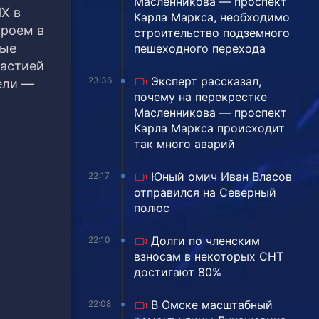
Масленникова — проспект
Х в
Карла Маркса, необходимо
кроем в
строительство подземного
ные
пешеходного перехода
настией
Эксперт рассказал,
23:36
ели —
почему на перекрестке
Масленникова — проспект
Карла Маркса происходит
так много аварий
Юный омич Иван Власов
22:17
отправился на Северный
полюс
Долги по членским
22:10
взносам в некоторых СНТ
достигают 80%
В Омске масштабный
22:08