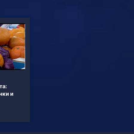
та:
нки и