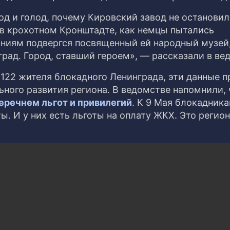
од и голод, почему Кировский завод не остановил
в крохотном Кронштадте, как немцы пытались
аниям подвергся посвященный ей народный музей
рад. Город, ставший героем», — рассказали в ве
122 жителя блокадного Ленинграда, эти данные п
ного развития региона. В ведомстве напомнили, 
еречнем льгот и привилегий
. К 9 Мая блокадник
. И у них есть льготы на оплату ЖКХ. Это регио