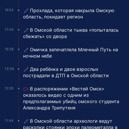
Прохлада, которая накрыла Омскую
18:54
область, покидает регион
В Омской области тыква «попыталась
17:45
сбежать» со двора
Омичка запечатлела Млечный Путь на
16:38
ночном небе
Два ребёнка и двое взрослых
13:36
пострадали в ДТП в Омской области
В распоряжении «Вестей Омск»
12:26
оказалось видео с одним из
предполагаемых убийц омского студента
Александра Трипутеня
В Омской области археологи ведут
11:44
раскопки стоянки эпохи палеометалла в