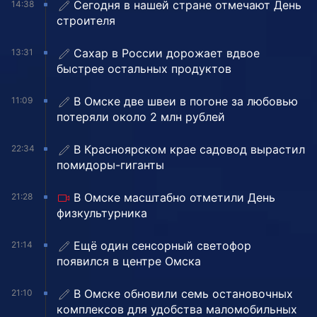
Сегодня в нашей стране отмечают День
14:38
строителя
Сахар в России дорожает вдвое
13:31
быстрее остальных продуктов
В Омске две швеи в погоне за любовью
11:09
потеряли около 2 млн рублей
В Красноярском крае садовод вырастил
22:34
помидоры-гиганты
В Омске масштабно отметили День
21:28
физкультурника
Ещё один сенсорный светофор
21:14
появился в центре Омска
В Омске обновили семь остановочных
21:10
комплексов для удобства маломобильных