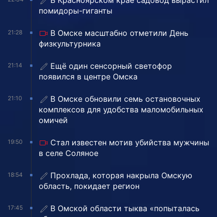
В Красноярском крае садовод вырастил
помидоры-гиганты
В Омске масштабно отметили День
21:28
физкультурника
Ещё один сенсорный светофор
21:14
появился в центре Омска
В Омске обновили семь остановочных
21:10
комплексов для удобства маломобильных
омичей
Стал известен мотив убийства мужчины
19:50
в селе Соляное
Прохлада, которая накрыла Омскую
18:54
область, покидает регион
В Омской области тыква «попыталась
17:45