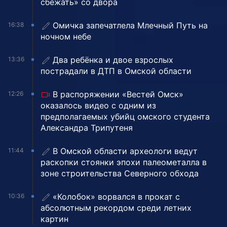
сбежать» со двора
Омичка запечатлела Млечный Путь на
16:38
ночном небе
Два ребёнка и двое взрослых
13:36
пострадали в ДТП в Омской области
В распоряжении «Вестей Омск»
12:26
оказалось видео с одним из
предполагаемых убийц омского студента
Александра Трипутеня
В Омской области археологи ведут
11:44
раскопки стоянки эпохи палеометалла в
зоне строительства Северного обхода
«Колобок» ворвался в прокат с
10:36
абсолютным рекордом среди летних
картин