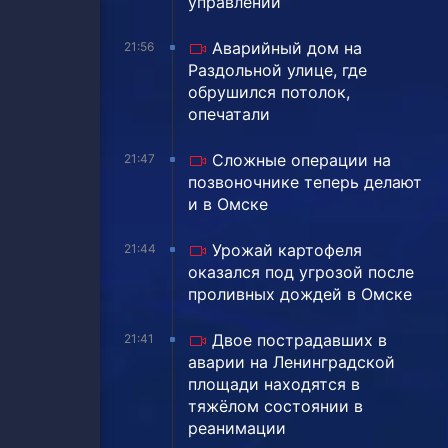
управлении
Аварийный дом на
21:56
Раздольной улице, где
обрушился потолок,
опечатали
Сложные операции на
21:47
позвоночнике теперь делают
и в Омске
Урожай картофеля
21:44
оказался под угрозой после
проливных дождей в Омске
Двое пострадавших в
21:41
аварии на Ленинградской
площади находятся в
тяжёлом состоянии в
реанимации