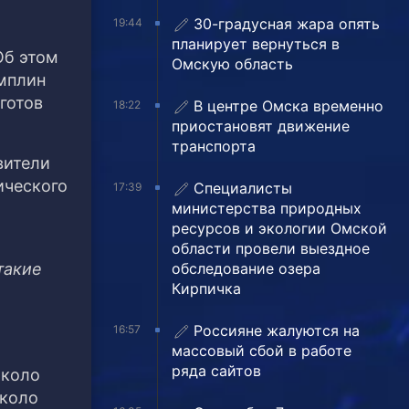
30-градусная жара опять
19:44
планирует вернуться в
Об этом
Омскую область
амплин
готов
В центре Омска временно
18:22
приостановят движение
транспорта
вители
ического
Специалисты
17:39
министерства природных
ресурсов и экологии Омской
области провели выездное
обследование озера
такие
Кирпичка
Россияне жалуются на
16:57
массовый сбой в работе
ряда сайтов
около
около