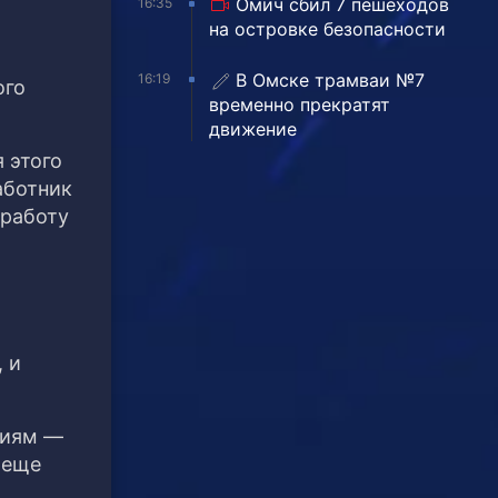
Омич сбил 7 пешеходов
16:35
на островке безопасности
В Омске трамваи №7
16:19
ого
временно прекратят
движение
 этого
аботник
 работу
о
 и
тиям —
 еще