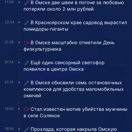
В Омске две швеи в погоне за любовью
11:09
потеряли около 2 млн рублей
В Красноярском крае садовод вырастил
22:34
помидоры-гиганты
В Омске масштабно отметили День
21:28
физкультурника
Ещё один сенсорный светофор
21:14
появился в центре Омска
В Омске обновили семь остановочных
21:10
комплексов для удобства маломобильных
омичей
Стал известен мотив убийства мужчины
19:50
в селе Соляное
Прохлада, которая накрыла Омскую
18:54