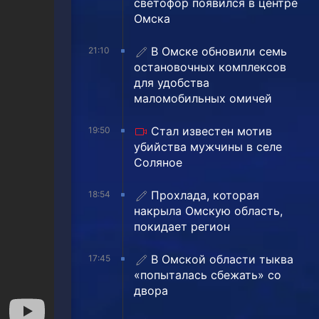
светофор появился в центре
Омска
В Омске обновили семь
21:10
остановочных комплексов
для удобства
маломобильных омичей
Стал известен мотив
19:50
убийства мужчины в селе
Соляное
Прохлада, которая
18:54
накрыла Омскую область,
покидает регион
В Омской области тыква
17:45
«попыталась сбежать» со
двора