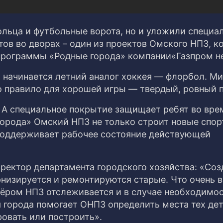
ольца и футбольные ворота, но и уложили специа
ов во дворах – один из проектов Омского НПЗ, к
программы «Родные города» компании​«Газпром н
ка начинается летний аналог хоккея — флорбол. 
 правило для хорошей игры — твердый, ровный п
А специальное покрытие защищает ребят во врем
орода» Омский НПЗ не только строит новые спо
 поддерживает рабочее состояние действующей
иректор департамента городского хозяйства: «Со
рнизируется и ремонтируются старые. Что очень 
ёром НПЗ отслеживается и в случае необходимо
 города помогает ОНПЗ определить места тех де
овать или построить».