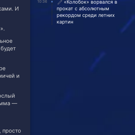
«Колобок» ворвался в
10:36
прокат с абсолютным
ками. И
рекордом среди летних
картин
».
льное
 будет
ре
мичей и
рослый
амма —
, просто