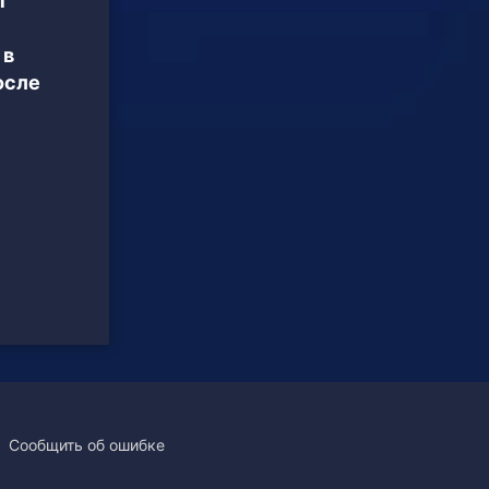
ы
 в
осле
Сообщить об ошибке