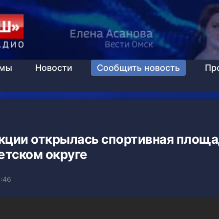
ммы
Новости
Сообщить новость
Пр
кции открылась спортивная площа
етском округе
1:46