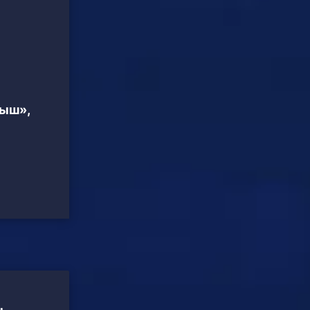
тыш»,