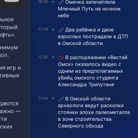
Омичка запечатлела
16:38
Млечный Путь на ночном
небе
льное
оторый
Два ребёнка и двое
13:36
ефть».
взрослых пострадали в ДТП
в Омской области
Минимум
ол.
В распоряжении «Вестей
12:26
Омск» оказалось видео с
я игр и
одним из предполагаемых
ртивные
убийц омского студента
Александра Трипутеня
В Омской области
11:44
здаются
археологи ведут раскопки
важно —
стоянки эпохи палеометалла
сти
в зоне строительства
Северного обхода
тских