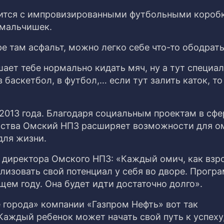
нится с импровизированными футбольными короб
 мальчишек.
ре там асфальт, можно легко себе что-то ободрать
шает тебе нормально кидать мяч, ну а тут специа
 баскетбол, в футбол,… если тут залить каток, то
2013 года. Благодаря социальным проектам в сфе
ойства Омский НПЗ расширяет возможности для о
для жизни.
о директора Омского НПЗ: «Каждый омич, как вз
лизовать свой потенциал у себя во дворе. Прогр
ющем году. Она будет идти достаточно долго».
 города» компании «Газпром Нефть» вот так
аждый ребенок может начать свой путь к успеху