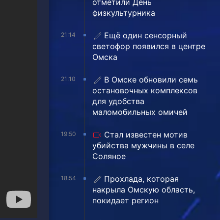
отметили День
физкультурника
Ещё один сенсорный
21:14
светофор появился в центре
Омска
В Омске обновили семь
21:10
остановочных комплексов
для удобства
маломобильных омичей
Стал известен мотив
19:50
убийства мужчины в селе
Соляное
Прохлада, которая
18:54
накрыла Омскую область,
покидает регион