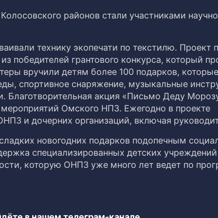
 Колосовского районов стали участниками научно
ваивали технику экопечати по текстилю. Проект 
из победителей грантового конкурса, который пр
теры вручили детям более 100 подарков, которы
еды, спортивное снаряжение, музыкальные инстр
ти. Благотворительная акция «Письмо Деду Мороз
 мероприятий Омского НПЗ. Ежегодно в проекте
ОНПЗ и дочерних организаций, включая руководит
 сладких новогодних подарков подопечным социа
держка специализированных детских учреждений
ости, которую ОНПЗ уже много лет ведет по про
дёте в нашем телеграм-канале.