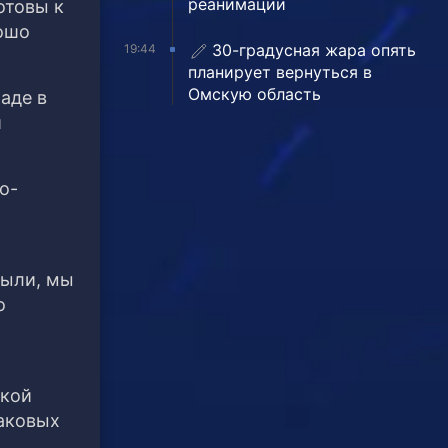
реанимации
отовы к
рошо
30-градусная жара опять
19:44
планирует вернуться в
Омскую область
аде в
й
о-
были, мы
о
икой
наковых