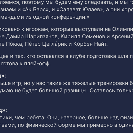
ляемся, поэтому мы будем ему следовать, и мы г
знаем и «Ак Барс», и «Салават Юлаев», а они хо
омандами из одной конференции.»
иковано к игрокам, которые выступали на Олимпи
ияне Дамир Шарипзянов, Кирилл Семенов и Арсени
ле Пóкка, Пéтер Цеглáрик и Кóрбэн Найт.
в и тех, кто оставался в клубе подготовка шла п
готова к плей-офф.
»:
ьше игр, но у нас такие же тяжелые тренировки 
я думаю не будет большой разницы. Осталось тольк
д»:
ики, чем ребята. Они, наверное, больше над физ
твами, по физической форме мы примерно в оди