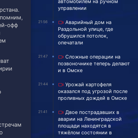
автомобилем на ручном
управлении
рстана.
апомним,
Аварийный дом на
21:56
ей-офф
Раздольной улице, где
л
обрушился потолок,
ем
опечатали
Сложные операции на
21:47
ават
позвоночнике теперь делают
кирии
и в Омске
Урожай картофеля
21:44
оказался под угрозой после
о
проливных дождей в Омске
Двое пострадавших в
21:41
аварии на Ленинградской
встречам
площади находятся в
о
тяжёлом состоянии в