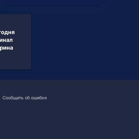
годня
финал
арина
Сообщить об ошибке