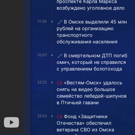
проспекте Карла Маркса
возбуждено уголовное дело
В Омске выделили 45 млн
11:39
рублей на организацию
транспортного
обслуживания населения
В смертельном ДТП погиб
10:07
омич, который не справился
с управлением болотохода
«Вестям-Омск» удалось
22:22
снять на видео большое
семейство лебедей-шипунов
в Птичьей гавани
Фонд «Защитники
22:02
Отечества» обеспечил
ветерана СВО из Омска