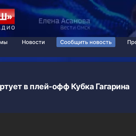
ммы
Новости
Сообщить новость
Пр
ртует в плей-офф Кубка Гагарина