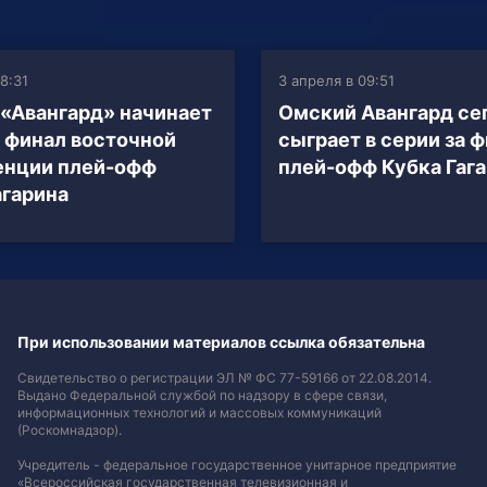
18:31
3 апреля в 09:51
«Авангард» начинает
Омский Авангард се
а финал восточной
сыграет в серии за 
енции плей-офф
плей-офф Кубка Гаг
агарина
При использовании материалов ссылка обязательна
Свидетельство о регистрации ЭЛ № ФС 77-59166 от 22.08.2014.
Выдано Федеральной службой по надзору в сфере связи,
информационных технологий и массовых коммуникаций
(Роскомнадзор).
Учредитель - федеральное государственное унитарное предприятие
«Всероссийская государственная телевизионная и