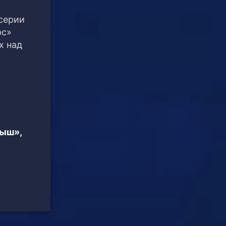
 серии
рс»
х над
тыш»,