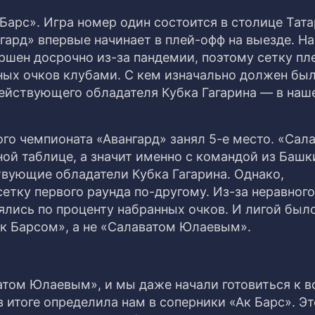
Барс». Игра номер один состоится в столице Тата
нгард» впервые начинает в плей-офф на выезде. Н
ршен досрочно из-за пандемии, поэтому сетку пл
ых очков клубами. С кем изначально должен бы
действующего обладателя Кубка Гагарина — в наш
го чемпионата «Авангард» занял 5-е место. «Сал
ной таблице, а значит именно с командой из Баш
вующие обладатели Кубка Гагарина. Однако,
сетку первого раунда по-другому. Из-за неравного
ялись по проценту набранных очков. И лигой был
Ак Барсом», а не «Салаватом Юлаевым».
ватом Юлаевым», и мы даже начали готовиться к 
в итоге определила нам в соперники «Ак Барс». Эт