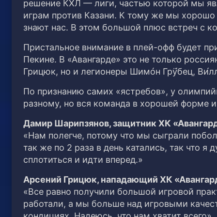
решение КХЛ — лиги, частью которой мы яв
играм против Казани. К тому же мы хорошо 
знают нас. В этом большой плюс встреч с к
Пристальное внимание в плей-офф будет пр
Пекине. В «Авангарде» это не только росс
Грицюк, но и легионеры Шимóн Грӱ́бец, Ви́л
По признанию самих «ястребов», у олимпийце
разному, но вся команда в хорошей форме и 
Дамир Шарипзянов, защитник ХК «Авангард
«Нам полегче, потому что мы сыграли побол
так же по 2 раза в день катались, так что 
сплотиться и идти вперед.»
Арсений Грицюк, нападающий ХК «Авангар
«Все равно получили большой игровой практ
работали, а мы больше над игровыми качес
кондициях. Надеюсь, что нам хватит всего».