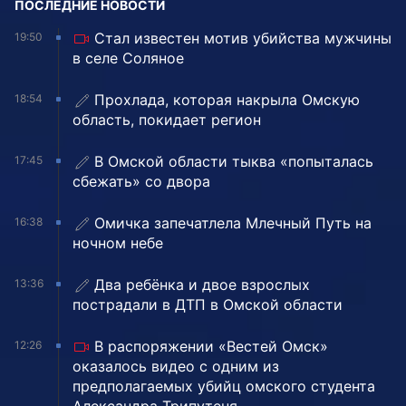
ПОСЛЕДНИЕ НОВОСТИ
Стал известен мотив убийства мужчины
19:50
в селе Соляное
Прохлада, которая накрыла Омскую
18:54
область, покидает регион
В Омской области тыква «попыталась
17:45
сбежать» со двора
Омичка запечатлела Млечный Путь на
16:38
ночном небе
Два ребёнка и двое взрослых
13:36
пострадали в ДТП в Омской области
В распоряжении «Вестей Омск»
12:26
оказалось видео с одним из
предполагаемых убийц омского студента