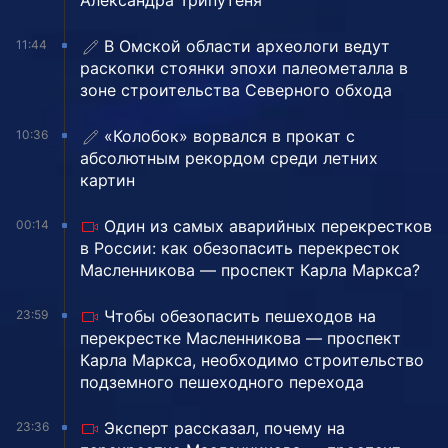
Александра Трипутеня
В Омской области археологи ведут
11:44
раскопки стоянки эпохи палеометалла в
зоне строительства Северного обхода
«Колобок» ворвался в прокат с
10:36
абсолютным рекордом среди летних
картин
Один из самых аварийных перекрестков
00:14
в России: как обезопасить перекресток
Масленникова — проспект Карла Маркса?
Чтобы обезопасить пешеходов на
23:59
перекрестке Масленникова — проспект
Карла Маркса, необходимо строительство
подземного пешеходного перехода
Эксперт рассказал, почему на
23:36