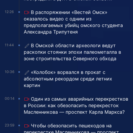
В распоряжении «Вестей Омск»
12:26
оказалось видео с одним из
предполагаемых убийц омского студента
Александра Трипутеня
В Омской области археологи ведут
11:44
раскопки стоянки эпохи палеометалла в
зоне строительства Северного обхода
«Колобок» ворвался в прокат с
10:36
абсолютным рекордом среди летних
картин
Один из самых аварийных перекрестков
00:14
в России: как обезопасить перекресток
Масленникова — проспект Карла Маркса?
Чтобы обезопасить пешеходов на
23:59
перекрестке Масленникова — проспект