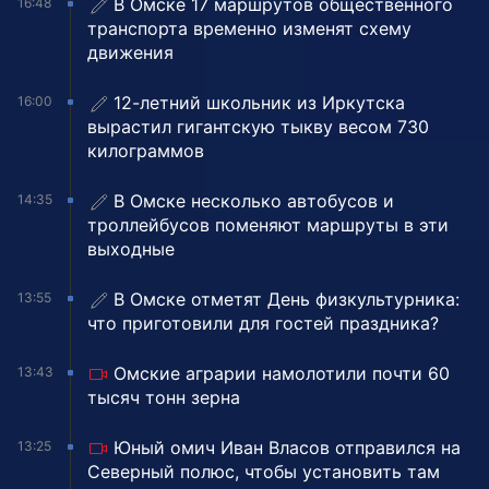
В Омске 17 маршрутов общественного
16:48
транспорта временно изменят схему
движения
12-летний школьник из Иркутска
16:00
вырастил гигантскую тыкву весом 730
килограммов
В Омске несколько автобусов и
14:35
троллейбусов поменяют маршруты в эти
выходные
В Омске отметят День физкультурника:
13:55
что приготовили для гостей праздника?
Омские аграрии намолотили почти 60
13:43
тысяч тонн зерна
Юный омич Иван Власов отправился на
13:25
Северный полюс, чтобы установить там