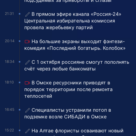
подсудимых за привороты и сглазы
В прямом эфире канала «Россия-24»
21:31
Центральная избирательна комиссия
провела жеребьевку партий
На большие экраны выходит фэнтези-
20:14
комедия «Последний богатырь. Колобок»
С 1 октября россияне смогут пополнять
18:34
счёт через любые банкоматы
В Омске ресурсники приводят в
18:10
порядок территории после ремонта
теплосетей
Специалисты устранили потоп в
16:45
подземке возле СИБАДИ в Омске
На Алтае флористы осваивают новый
15:22