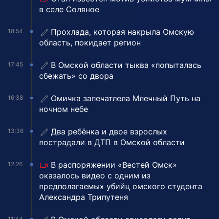
в селе Соляное
Прохлада, которая накрыла Омскую
18:54
область, покидает регион
В Омской области тыква «попыталась
17:45
сбежать» со двора
Омичка запечатлела Млечный Путь на
16:38
ночном небе
Два ребёнка и двое взрослых
13:36
пострадали в ДТП в Омской области
В распоряжении «Вестей Омск»
12:26
оказалось видео с одним из
предполагаемых убийц омского студента
Александра Трипутеня
11:44