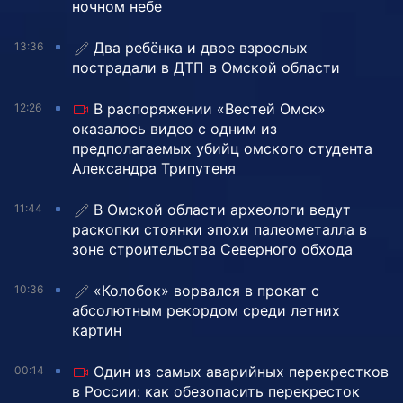
ночном небе
Два ребёнка и двое взрослых
13:36
пострадали в ДТП в Омской области
В распоряжении «Вестей Омск»
12:26
оказалось видео с одним из
предполагаемых убийц омского студента
Александра Трипутеня
В Омской области археологи ведут
11:44
раскопки стоянки эпохи палеометалла в
зоне строительства Северного обхода
«Колобок» ворвался в прокат с
10:36
абсолютным рекордом среди летних
картин
Один из самых аварийных перекрестков
00:14
в России: как обезопасить перекресток