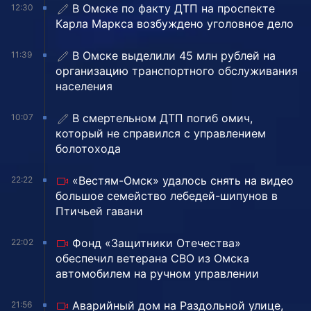
В Омске по факту ДТП на проспекте
12:30
Карла Маркса возбуждено уголовное дело
В Омске выделили 45 млн рублей на
11:39
организацию транспортного обслуживания
населения
В смертельном ДТП погиб омич,
10:07
который не справился с управлением
болотохода
«Вестям-Омск» удалось снять на видео
22:22
большое семейство лебедей-шипунов в
Птичьей гавани
Фонд «Защитники Отечества»
22:02
обеспечил ветерана СВО из Омска
автомобилем на ручном управлении
Аварийный дом на Раздольной улице,
21:56