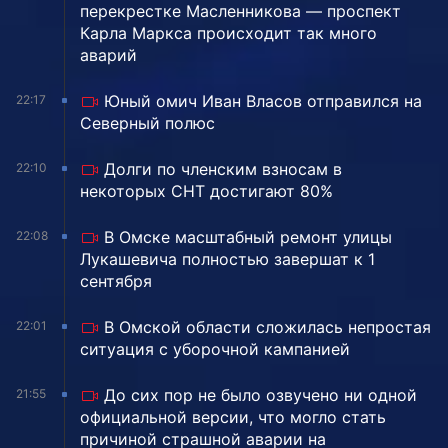
перекрестке Масленникова — проспект
Карла Маркса происходит так много
аварий
Юный омич Иван Власов отправился на
22:17
Северный полюс
Долги по членским взносам в
22:10
некоторых СНТ достигают 80%
В Омске масштабный ремонт улицы
22:08
Лукашевича полностью завершат к 1
сентября
В Омской области сложилась непростая
22:01
ситуация с уборочной кампанией
До сих пор не было озвучено ни одной
21:55
официальной версии, что могло стать
причиной страшной аварии на