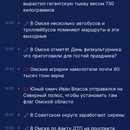
вырастил гигантскую тыкву весом 730
килограммов
В Омске несколько автобусов и
14:35
троллейбусов поменяют маршруты в эти
выходные
В Омске отметят День физкультурника:
13:55
что приготовили для гостей праздника?
Омские аграрии намолотили почти 60
13:43
тысяч тонн зерна
Юный омич Иван Власов отправился на
13:25
Северный полюс, чтобы установить там
флаг Омской области
В Советском округе заработают сирены
13:10
В Омске по факту ДТП на проспекте
12:30