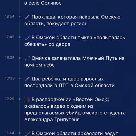
в селе Соляное
Прохлада, которая накрыла Омскую
18:54
область, покидает регион
В Омской области тыква «попыталась
17:45
сбежать» со двора
Омичка запечатлела Млечный Путь на
16:38
ночном небе
Два ребёнка и двое взрослых
13:36
пострадали в ДТП в Омской области
В распоряжении «Вестей Омск»
12:26
оказалось видео с одним из
предполагаемых убийц омского студента
Александра Трипутеня
В Омской области археологи ведут
11:44