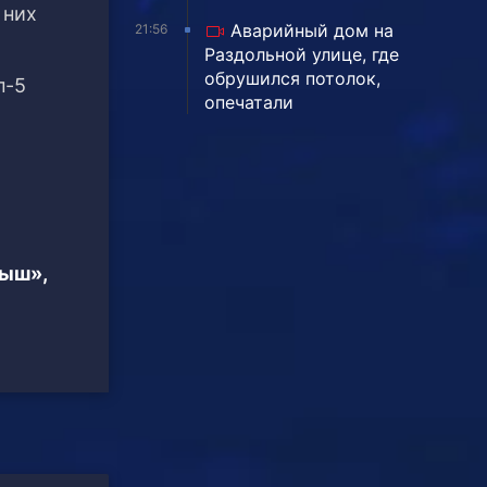
 них
Аварийный дом на
21:56
Раздольной улице, где
обрушился потолок,
п-5
опечатали
тыш»,