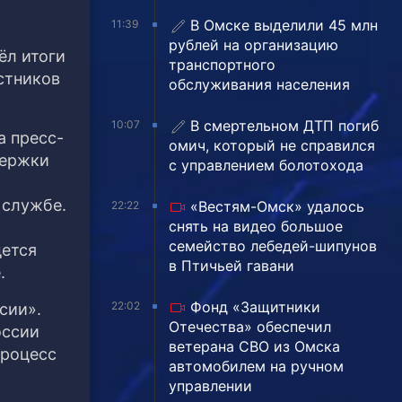
В Омске выделили 45 млн
11:39
рублей на организацию
ёл итоги
транспортного
стников
обслуживания населения
В смертельном ДТП погиб
10:07
а пресс-
омич, который не справился
держки
с управлением болотохода
 службе.
«Вестям-Омск» удалось
22:22
снять на видео большое
семейство лебедей-шипунов
дется
в Птичьей гавани
.
Фонд «Защитники
22:02
сии».
Отечества» обеспечил
оссии
ветерана СВО из Омска
процесс
автомобилем на ручном
управлении