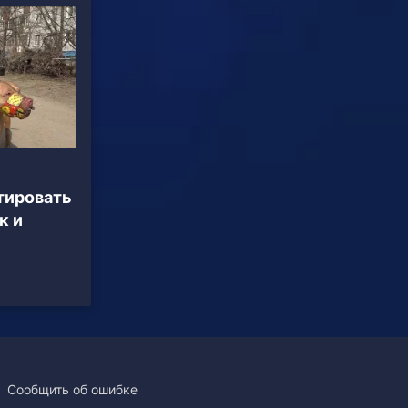
тировать
к и
Сообщить об ошибке