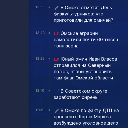
В Омске отметят День
13:55
физкультурников: что
приготовили для омичей?
Омские аграрии
13:43
намолотили почти 60 тысяч
тонн зерна
Юный омич Иван Власов
13:25
отправился на Северный
полюс, чтобы установить
там флаг Омской области
В Советском округе
13:10
заработают сирены
В Омске по факту ДТП на
12:30
проспекте Карла Маркса
возбуждено уголовное дело